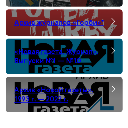
Архив журналов «Горби»*
«Новая газета. Журнал».
Выпуски №1 — №10
Архив «Новой газеты».
1993 г. — 2022 г.