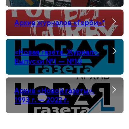
Архив журналов «Горби»*
«Новая газета. Журнал».
Выпуски №1 — №10
Архив «Новой газеты».
1993 г. — 2022 г.