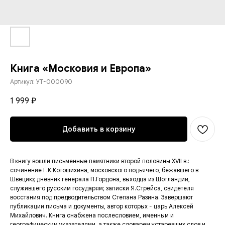
Книга «Московия и Европа»
Артикул:
УТ-000090
1 999
₽
Добавить в корзину
В книгу вошли письменные памятники второй половины XVII в.:
сочинение Г.К.Котошихина, московского подьячего, бежавшего в
Швецию; дневник генерала П.Гордона, выходца из Шотландии,
служившего русским государям; записки Я.Стрейса, свидетеля
восстания под предводительством Степана Разина. Завершают
публикации письма и документы, автор которых - царь Алексей
Михайлович. Книга снабжена послесловием, именным и
географическим указателями, а также словарем устаревших слов и