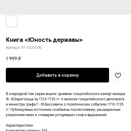
Книга «Юность державы»
Артикул:
УТ-000095
1 999
₽
Добавить в корзину
В очередной том серии вошли: дневник гольштейнского камер-юнкера
Ф.-В.Берхгольца за 1723-1725 гг. и записки гольштейнского дипломата
и министра графа Г.-Ф.Бассевича о политических событиях 1713-1725
гг. Публикуемые источники снабжены послесловием, расширенным
указателем имен и словарем устаревших слов и выражений.
Характеристики:
Количество страниц: 514