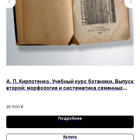
А. П. Кирпотенко. Учебный курс ботаники. Выпуск
Со
второй: морфология и систематика семянных
Пе
растений. С рисунками в тексте. — С.-Петербург.
Це
183
Издание Л. Н. Жуковской. 1881 год
25 000
₽
35
Подробнее
Купить