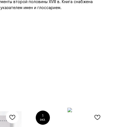
менты второй половины XVIII в. Книга снабжена
указателем имен и глоссарием.
1
экз.
э