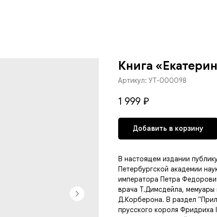
Книга «Екатерин
Артикул:
УТ-000098
1 999
₽
Добавить в корзину
В настоящем издании публику
Петербургской академии нау
императора Петра Федорович
врача Т.Димсдейла, мемуары 
Д.Корберона. В раздел "Прил
прусского короля Фридриха I