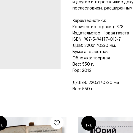
и другие интереснейшие доку
послесловием, расширенным 
Характеристики:
Количество страниц: 378
Издательство: Новая газета
ISBN: 987-5-94177-013-7
ДШВ: 220x170x30 мм.
Бумага: офсетная
Обложка: твердая
Вес: 550 г.
Год: 2012
ДxШxВ: 220x170x30 мм
Вес: 550 г
1
1
з.
экз.