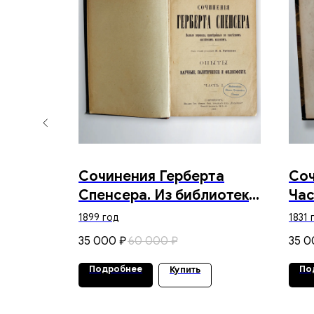
Сочинения Герберта
Соч
т
Спенсера. Из библиотеки
Час
я
Е.Г. Ясина. 1899 г.
Пет
1899 год
1831 
Але
35 000
60 000
35 0
₽
₽
Цен
1831
Подробнее
По
Купить