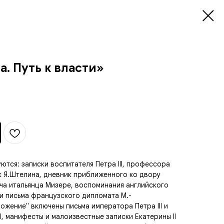
а. Путь к власти»
ются: записки воспитателя Петра III, профессора
к Я.Штелина, дневник приближенного ко двору
а итальянца Мизере, воспоминания английского
и письма французского дипломата М.-
ожение" включены письма императора Петра III и
I, манифесты и малоизвестные записки Екатерины II