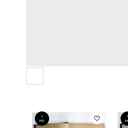
1
экз.
эк