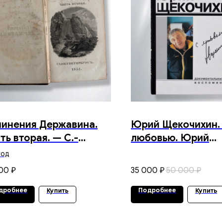
инения Державина.
Юрий Щекочихин.
ть вторая. — С.-
любовью. Юрий
ербург. Типография
Щекочихин»
год
ксандра Смирдина.
00
35 000
50 000
₽
₽
₽
зор — А. Никитенко.
 г.
дробнее
Подробнее
Купить
Купить