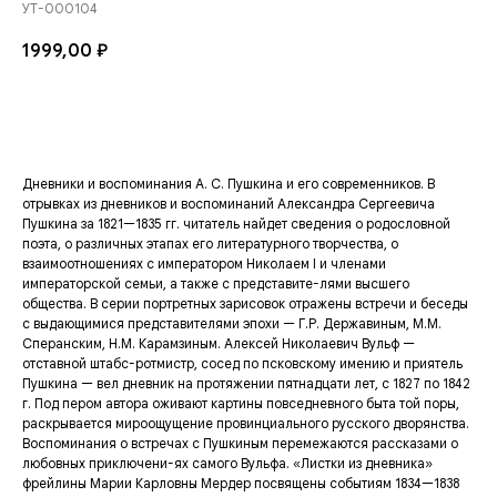
УТ-000104
1999,00
₽
Добавить в корзину
Дневники и воспоминания А. С. Пушкина и его современников. В
отрывках из дневников и воспоминаний Александра Сергеевича
Пушкина за 1821—1835 гг. читатель найдет сведения о родословной
поэта, о различных этапах его литературного творчества, о
взаимоотношениях с императором Николаем I и членами
императорской семьи, а также с представите-лями высшего
общества. В серии портретных зарисовок отражены встречи и беседы
с выдающимися представителями эпохи — Г.Р. Державиным, М.М.
Сперанским, Н.М. Карамзиным. Алексей Николаевич Вульф —
отставной штабс-ротмистр, сосед по псковскому имению и приятель
Пушкина — вел дневник на протяжении пятнадцати лет, с 1827 по 1842
г. Под пером автора оживают картины повседневного быта той поры,
раскрывается мироощущение провинциального русского дворянства.
Воспоминания о встречах с Пушкиным перемежаются рассказами о
любовных приключени-ях самого Вульфа. «Листки из дневника»
фрейлины Марии Карловны Мердер посвящены событиям 1834—1838