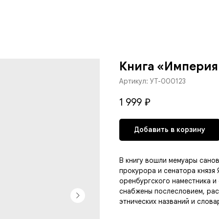
Книга «Империя 
Артикул:
УТ-000123
1 999
₽
Добавить в корзину
В книгу вошли мемуары санов
прокурора и сенатора князя 
оренбургского наместника и
снабжены послесловием, рас
этнических названий и слова