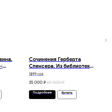
вина.
Сочинения Герберта
Ко
-
Спенсера. Из библиотеки
«Б
рафия
Е.Г. Ясина. 1899 г.
ху
1899 год
дина.
Би
35 000
60 000
90 
₽
₽
енко.
Подробнее
По
Купить