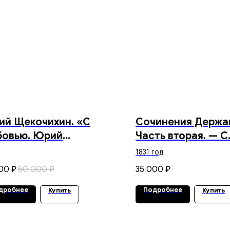
й Щекочихин. «С
Сочинения Держа
бовью. Юрий
Часть вторая. — С.
кочихин»
Петербург. Типог
1831 год
Александра Смир
00
50 000
35 000
₽
₽
₽
Цензор — А. Никит
1831 г.
дробнее
Подробнее
Купить
Купить