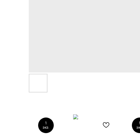
1
экз.
эк