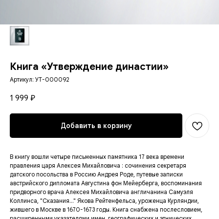
Книга «Утверждение династии»
Артикул:
УТ-000092
1 999
₽
Добавить в корзину
В книгу вошли четыре письменных памятника 17 века времени
правления царя Алексея Михайловича : сочинения секретаря
датского посольства в Россию Андрея Роде, путевые записки
австрийского дипломата Августина фон Мейерберга, воспоминания
придворного врача Алексея Михайловича англичанина Самуэля
Коллинса, "Сказания..." Якова Рейтенфельса, уроженца Курляндии,
жившего в Москве в 1670-1673 годы. Книга снабжена послесловием,
расширенными указателями имен, географических и этнических