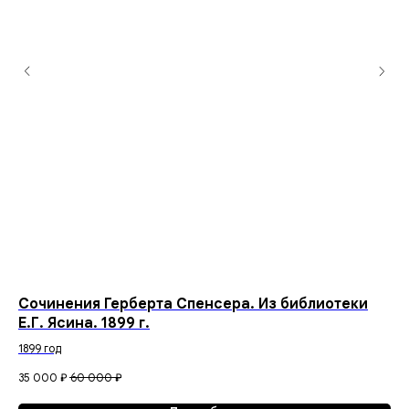
Сочинения Герберта Спенсера. Из библиотеки
“О
Е.Г. Ясина. 1899 г.
по
Пе
1899 год
35 000
₽
60 000
₽
70