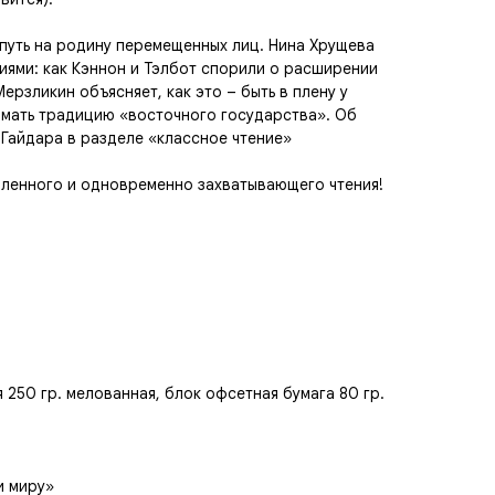
путь на родину перемещенных лиц. Нина Хрущева
иями: как Кэннон и Тэлбот спорили о расширении
ерзликин объясняет, как это – быть в плену у
ломать традицию «восточного государства». Об
 Гайдара в разделе «классное чтение»
дленного и одновременно захватывающего чтения!
 250 гр. мелованная, блок офсетная бумага 80 гр.
и миру»