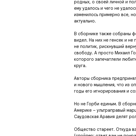
родных, о своей личной и пол
ему удалось и чего не удалос
изменилось примерно все, но 
актуально.
В сборнике также собраны ф
видел. На них не генсек и не
не политик, рискнувший вер
свободу. А просто Михаил Го
которого запечатлели любит
круга.
Авторы сборника предпринял
и нового мышления, что из 
годы его игнорирования и со
Но не Горби единым. В сборн
Америке – ультраправый марш
Саудовская Аравия делят рол
Общество стареет. Откуда вз
(спойлер: ответ вам не понра