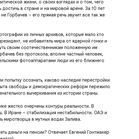
итической жизни, о своих взглядах и о том, чего
ь достичь в стране и на мировой арене. За 10 лет
не Горбачев – его прямая речь звучит все так же
отографии из личных архивов, которые мало кто
 президент, не избавитель мира от ядерной гонки и
нуть своим соотечественникам положенную им
рбачев без протокола, вполне частный человек,
ельскими фотоаппаратами люди из его ближнего
и попытку осознать, каково наследие перестройки
опыта свободы и демократических реформ пережило
знательного вычеркивания из истории страны.
ике жестко очерчены контуры реальности. В
. В Иране – стабилизация нестабильности. ОАЭ и
ь миротворца в мутных водах Залива.
ять деньги на пенсии? Отвечает Евгений Гонтмахер
вится).