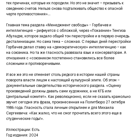
тех причинах, которые их породили. Но это не значит – призывать к
сведению счетов. Нельзя снова подталкивать общество к опасной
черте противостояния»…
Главная тема раздела «Менеджмент свободы» - Горбачев и
интеллигенция – рифмуется с обложкой, через «Покаяние» Тенгиза
Абуладзе, которое задало общий тон перестройке и в первую очередь
десталинизации. Но сама тема – сложная. С первых дней перестройки
Горбачев делал ставку на «демократическую» интеллигенцию – как
на союзника. Но та же гласность развязала язык и консерваторам. А
отношения с «союзником постепенно становились все более
сложными и противоречивыми.
И все же это не отменяет столь редкого в истории нашей страны
поворота власти лицом к настоящей культурной элите. Об этом –
документальные свидетельства исторического раздела. «Оценку
произведений должны давать сами художники, а не КГБ или
Центральный комитет». Как революционно, если не сказать крамольно
звучит сегодня эта фраза, произнесенная на Политбюро 27 октября
1986 года. Гласность стала личным открытием и для Михаила
Сергеевича: «Как жалко, что не смог прочитать всего этого еще в
студенческие годы!».
Иллюстрации: Есть
Год издания: 2024