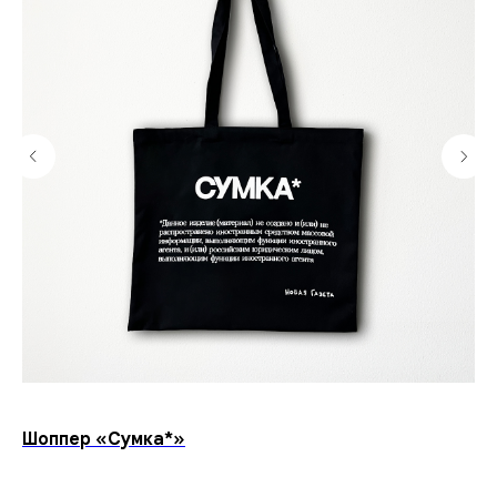
Шоппер «Сумка*»
Ка