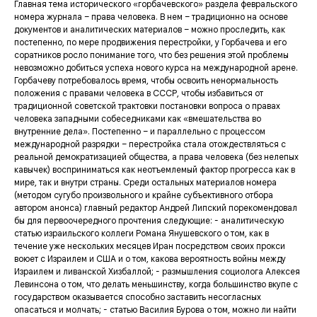
Главная тема исторического «горбачевского» раздела февральского
номера журнала – права человека. В нем – традиционно на основе
документов и аналитических материалов – можно проследить, как
постепенно, по мере продвижения перестройки, у Горбачева и его
соратников росло понимание того, что без решения этой проблемы
невозможно добиться успеха нового курса на международной арене.
Горбачеву потребовалось время, чтобы освоить ненормальность
положения с правами человека в СССР, чтобы избавиться от
традиционной советской трактовки постановки вопроса о правах
человека западными собеседниками как «вмешательства во
внутренние дела». Постепенно – и параллельно с процессом
международной разрядки – перестройка стала отождествляться с
реальной демократизацией общества, а права человека (без нелепых
кавычек) восприниматься как неотъемлемый фактор прогресса как в
мире, так и внутри страны. Среди остальных материалов номера
(методом сугубо произвольного и крайне субъективного отбора
автором анонса) главный редактор Андрей Липский порекомендовал
бы для первоочередного прочтения следующие: - аналитическую
статью израильского коллеги Романа Янушевского о том, как в
течение уже нескольких месяцев Иран посредством своих прокси
воюет с Израилем и США и о том, какова вероятность войны между
Израилем и ливанской Хизбаллой; - размышления социолога Алексея
Левинсона о том, что делать меньшинству, когда большинство вкупе с
государством оказывается способно заставить несогласных
опасаться и молчать; - статью Василия Бурова о том, можно ли найти