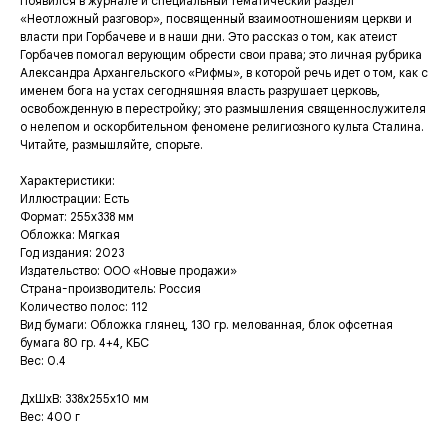
Появился в журнале и специальный тематический раздел
«Неотложный разговор», посвященный взаимоотношениям церкви и
власти при Горбачеве и в наши дни. Это рассказ о том, как атеист
Горбачев помогал верующим обрести свои права; это личная рубрика
Александра Архангельского «Рифмы», в которой речь идет о том, как с
именем бога на устах сегодняшняя власть разрушает церковь,
освобожденную в перестройку; это размышления священнослужителя
о нелепом и оскорбительном феномене религиозного культа Сталина.
Читайте, размышляйте, спорьте.
Характеристики:
Иллюстрации: Есть
Формат: 255х338 мм
Обложка: Мягкая
Год издания: 2023
Издательство: ООО «Новые продажи»
Страна-производитель: Россия
Количество полос: 112
Вид бумаги: Обложка глянец, 130 гр. мелованная, блок офсетная
бумага 80 гр. 4+4, КБС
Вес: 0.4
ДxШxВ: 338x255x10 мм
Вес: 400 г