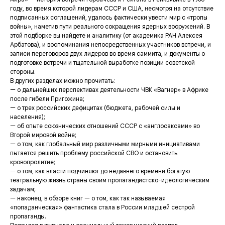
году, во время которой лидерам СССР и США, несмотря на отсутствие
подписанных соглашений, удалось фактически увести мир с «тропы
войны», наметив пути реального сокращения ядерных вооружений. В
этой подборке вы найдете и аналитику (от академика РАН Алексея
Арбатова), и воспоминания непосредственных участников встречи, и
записи переговоров двух лидеров во время саммита, и документы о
подготовке встречи и тщательной выработке позиции советской
стороны.
В других разделах можно прочитать:
— о дальнейших перспективах деятельности ЧВК «Вагнер» в Африке
после гибели Пригожина;
— о трех российских дефицитах (бюджета, рабочей силы и
населения);
— об опыте союзнических отношений СССР с «англосаксами» во
Второй мировой войне;
— о том, как глобальный мир различными мирными инициативами
пытается решить проблему российской СВО и остановить
кровопролитие;
— о том, как власти подчиняют до недавнего времени богатую
театральную жизнь страны своим пропагандистско-идеологическим
задачам;
— наконец, в обзоре книг — о том, как так называемая
«попаданческая» фантастика стала в России младшей сестрой
пропаганды.