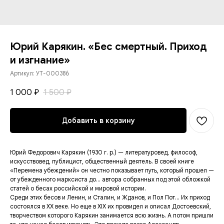
Юрий Карякин. «Бес смертный. Приход
и изгнание»
Артикул:
УТ-000386
1 000
1 500
₽
₽
Добавить в корзину
Юрий Федорович Карякин (1930 г. р.) — литературовед, философ,
искусствовед, публицист, общественный деятель. В своей книге
«Перемена убеждений» он честно показывает путь, который прошел —
от убежденного марксиста до... автора собранных под этой обложкой
статей о бесах российской и мировой истории.
Среди этих бесов и Ленин, и Сталин, и Жданов, и Пол Пот... Их приход
состоялся в XX веке. Но еще в XIX их провидел и описал Достоевский,
творчеством которого Карякин занимается всю жизнь. А потом пришли