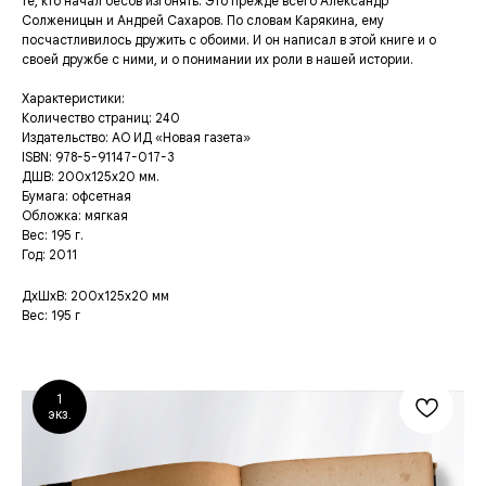
те, кто начал бесов изгонять. Это прежде всего Александр
Солженицын и Андрей Сахаров. По словам Карякина, ему
посчастливилось дружить с обоими. И он написал в этой книге и о
своей дружбе с ними, и о понимании их роли в нашей истории.
Характеристики:
Количество страниц: 240
Издательство: АО ИД «Новая газета»
ISBN: 978-5-91147-017-3
ДШВ: 200х125х20 мм.
Бумага: офсетная
Обложка: мягкая
Вес: 195 г.
Год: 2011
ДxШxВ: 200x125x20 мм
Вес: 195 г
1
экз.