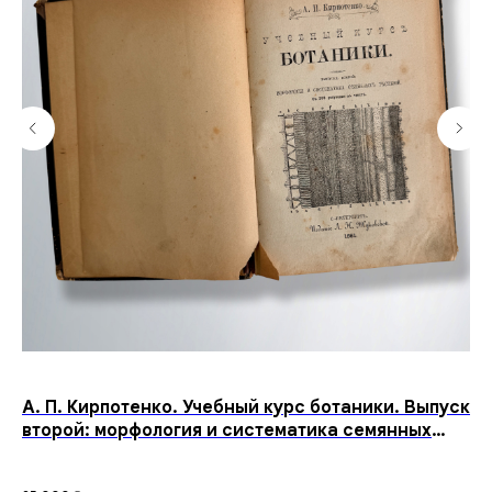
А. П. Кирпотенко. Учебный курс ботаники. Выпуск
“О
второй: морфология и систематика семянных
по
растений. С рисунками в тексте. — С.-Петербург.
Пе
Издание Л. Н. Жуковской. 1881 год