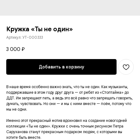
Кружка «Ты не один»
Артикул:
УТ-000333
3 000
₽
Добавить в корзину
В наше время особенно важно знать, что ты не один. Как музыканты,
поддержавшие в этом году друг друга — от ребят из «Стоптайма» до
ДДТ. Им запрещают петь, а ведь это всё равно что запрещать говорить,
думать, чувствовать. Но они — и мы с ними вместе — поём, потому что
мы не одни.
Именно этот прекрасный мотив вдохновил на создание новогодней
коллекции «Ты не один». Кружки с очень точным рисунком Петра
Саруханова станут прекрасным подарком людям, с которыми вы
хотите быть вместе.