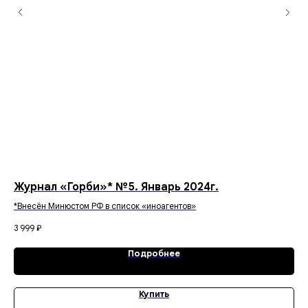
Журнал «Горби»* №5. Январь 2024г.
Жу
*Внесён Минюстом РФ в список «иноагентов»
*Вн
3 999
₽
1 9
Подробнее
Купить