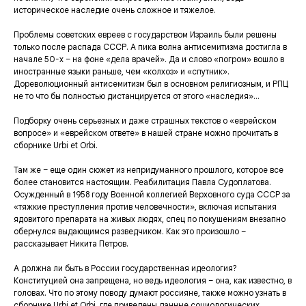
историческое наследие очень сложное и тяжелое.
Проблемы советских евреев с государством Израиль были решены
только после распада СССР. А пика волна антисемитизма достигла в
начале 50-х – на фоне «дела врачей». Да и слово «погром» вошло в
иностранные языки раньше, чем «колхоз» и «спутник».
Дореволюционный антисемитизм был в основном религиозным, и РПЦ
не то что бы полностью дистанцируется от этого «наследия»…
Подборку очень серьезных и даже страшных текстов о «еврейском
вопросе» и «еврейском ответе» в нашей стране можно прочитать в
сборнике Urbi et Orbi.
Там же – еще один сюжет из непридуманного прошлого, которое все
более становится настоящим. Реабилитация Павла Судоплатова.
Осужденный в 1958 году Военной коллегией Верховного суда СССР за
«тяжкие преступления против человечности», включая испытания
ядовитого препарата на живых людях, спец по покушениям внезапно
обернулся выдающимся разведчиком. Как это произошло –
рассказывает Никита Петров.
А должна ли быть в России государственная идеология?
Конституцией она запрещена, но ведь идеология – она, как известно, в
головах. Что по этому поводу думают россияне, также можно узнать в
сборнике Urbi et Orbi, где приведены данные социологических