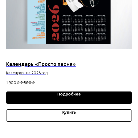
Календарь «Просто песня»
Ка
Календарь на 2026 год
3 
1 900
₽
2 500
₽
Подробнее
Купить