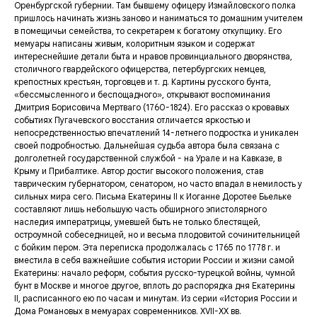
Оренбургской губернии. Там бывшему офицеру Измайловского полка
пришлось начинать жизнь заново и наниматься то домашним учителем
в помещичьи семейства, то секретарем к богатому откупщику. Его
мемуары написаны живым, колоритным языком и содержат
интереснейшие детали быта и нравов провинциального дворянства,
столичного гвардейского офицерства, петербургских немцев,
крепостных крестьян, торговцев и т. д. Картины русского бунта,
«бессмысленного и беспощадного», открывают воспоминания
Дмитрия Борисовича Мертваго (1760-1824). Его рассказ о кровавых
событиях Пугачевского восстания отличается яркостью и
непосредственностью впечатлений 14-летнего подростка и уникален
своей подробностью. Дальнейшая судьба автора была связана с
долголетней государственной службой - на Урале и на Кавказе, в
Крыму и Прибалтике. Автор достиг высокого положения, став
таврическим губернатором, сенатором, но часто впадал в немилость у
сильных мира сего. Письма Екатерины II к Иоганне Доротее Бьельке
составляют лишь небольшую часть обширного эпистолярного
наследия императрицы, умевшей быть не только блестящей,
остроумной собеседницей, но и весьма плодовитой сочинительницей
с бойким пером. Эта переписка продолжалась с 1765 по 1778 г. и
вместила в себя важнейшие события истории России и жизни самой
Екатерины: начало реформ, события русско-турецкой войны, чумной
бунт в Москве и многое другое, вплоть до распорядка дня Екатерины
II, расписанного ею по часам и минутам. Из серии «История России и
Дома Романовых в мемуарах современников. XVII-XX вв.