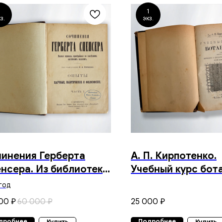
1
1
з.
экз.
инения Герберта
А. П. Кирпотенко.
нсера. Из библиотеки
Учебный курс бот
. Ясина. 1899 г.
Выпуск второй:
 год
морфология и
00
60 000
25 000
₽
₽
₽
систематика сем
дробнее
Подробнее
Купить
Купить