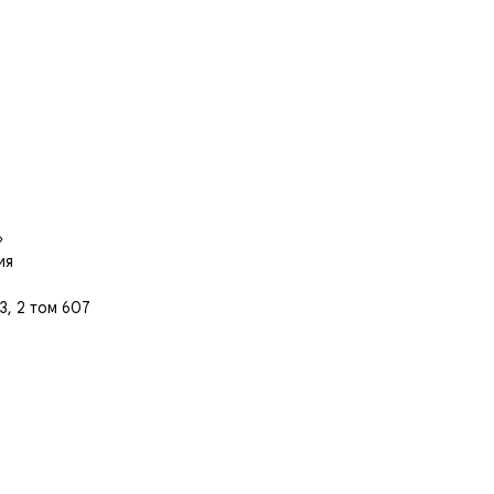
»
ия
3, 2 том 607