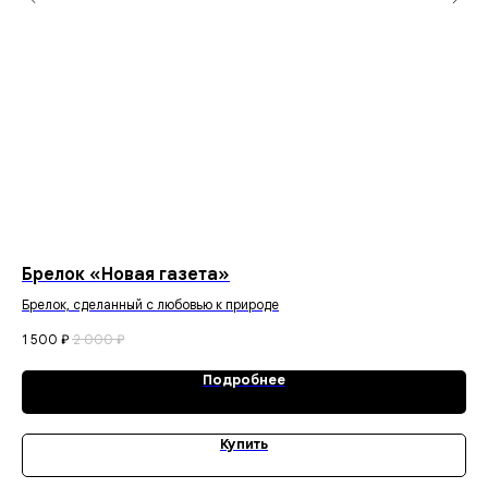
Брелок «Новая газета»
Ст
Брелок, сделанный с любовью к природе
60
1 500
₽
2 000
₽
Подробнее
Купить