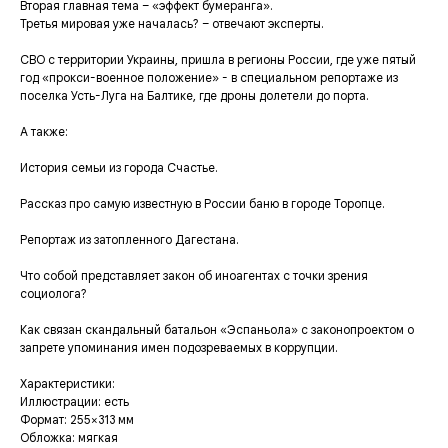
Вторая главная тема – «эффект бумеранга».
Третья мировая уже началась? – отвечают эксперты.
СВО с территории Украины, пришла в регионы России, где уже пятый
год «прокси-военное положение» - в специальном репортаже из
поселка Усть-Луга на Балтике, где дроны долетели до порта.
А также:
История семьи из города Счастье.
Рассказ про самую известную в России баню в городе Торопце.
Репортаж из затопленного Дагестана.
Что собой представляет закон об иноагентах с точки зрения
социолога?
Как связан скандальный батальон «Эспаньола» с законопроектом о
запрете упоминания имен подозреваемых в коррупции.
Характеристики:
Иллюстрации: есть
Формат: 255×313 мм
Обложка: мягкая