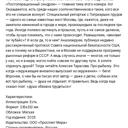
«Постоперационный синдром» — главная тема этого номера. Но!
Оказывается, есть среди наших соотечественников и такие, кого все
это не слишком волнует. Специальный репортаж с Патриарших прудов
— одного из самых известных мест Москвы, где, кажется, даже не
заметили изменений в городе и мире, произошедших за последние три
года. Иногда полезно заглянуть в прошлое, пусть и не самое далекое,
чтобы лучше понимать, что с нами происходит. Размышляем, «виноват
ли Чубайс»? И если да, то в чем? Анализируем, публикуя недавно
рассекреченный протокол Совета национальной безопасности США,
как и почему ни в Вашингтоне, ни в Москве не поддержали программу
рыночных реформ в СССР. А ведь случись иначе — многое, не только
у нас, но и в мире, могло пойти совсем по другому пути. А хотите
отдохнуть душой? Тогда читайте Алексея Тарасова. Про рыбалку. Это
когда «окружающее внезапно выпускает из окружения» — беги!
Впрочем, о чем бы ни писал этот автор — даже о детях, собаках или
вот про рыбалку, — душа не отдыхает. И правильно. Ведь когда еще
сказал поэт: «душа обязана трудиться»!
Характеристики:
Иллюстрации: Есть
Формат: 235х332 мм
Обложка: Мягкая
Год издания: 2025
Издательство: ООО «Проспект Мира»
Страна-производитель: Россия