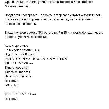
Среди них Белла Ахмадулина, Татьяна Тарасова, Олег Табаков,
Марина Неёлова...
Предлагая «сообразить на троих», автор дает читателю возможность
стать не просто сторонним наблюдателем, а участником живой
человеческой беседы.
В издание вошло около 150 фотографий и 25 интервью, большая часть
которых публикуется впервые.
Характеристики:
Количество страниц: 496
Издательство: Бослен
ISBN: 978-5-91922-115-0, 978-5-91922-115-9
ДШВ: 215х142х32 мм.
Бумага: офсетная
Обложка: твердая
Иллюстрации: есть
Вес: 562 г.
Год: 2023
ДxШxВ: 215x142x32 мм
Вес: 562 г