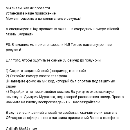
Мы знаем, как их провести.
Установите наше приложение!
Можем подарить и дополнительные секунды!
А спецвыпуск «Над пропастью ржи» — в очередном номере «Новой
газеты. Журнал»
PS: Внимание: мы не использовали ИИ! Только наши внутренние
ресурсы!
Для того, чтобы ощутить те самые 85 секунд до полуночи:
1) Сотрите защитный слой (например, монеткой)
2) Откройте камеру своего телефона
3) Наведите фокус на QR-код, который был спрятан под защитным
слоем
4) Перейдите по появившейся ссылке: Вы увидите эксклюзивную
заметку от Дмитрия Муратова, под которой расположен плеер. Просто
нажмите на кнопку воспроизведения и.. наслаждайтесь!
В случае, если данный способ не сработал, скачайте считыватель
QR-кодов из официального магазина приложений Вашего телефона
ДxШxВ: 86x54x1 мм