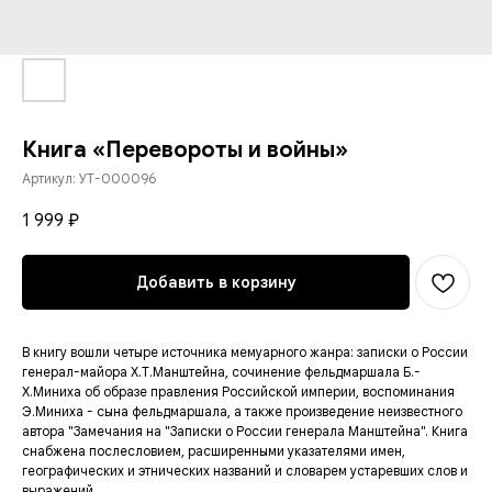
Книга «Перевороты и войны»
Артикул:
УТ-000096
1 999
₽
Добавить в корзину
В книгу вошли четыре источника мемуарного жанра: записки о России
генерал-майора Х.Т.Манштейна, сочинение фельдмаршала Б.-
X.Миниха об образе правления Российской империи, воспоминания
Э.Миниха - сына фельдмаршала, а также произведение неизвестного
автора "Замечания на "Записки о России генерала Манштейна". Книга
снабжена послесловием, расширенными указателями имен,
географических и этнических названий и словарем устаревших слов и
выражений.