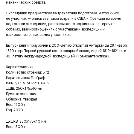
механических средств.
Экспедиции предшествовала трехлетняя подготовка. Автор книги —
ее участник — описывает свои встречи в США и Франции во время
подготовки экспедиции, рассказывает о подлинных ее героях —
собаках, взаимоотношениях с участниками экспедиции и
взаимоотношениях самих участников.
Выпуск книги приурочен к 200-летию открытия Антарктиды 28 января
1820 года Первой русской южнополярной экспедицией 1819–1821 гг. и
30-летию международной экспедицией «Трансантарктика».
Характеристики:
Количество страниц: 572
Издательство: ГеоГраф
ISBN: 978-5-902211-49-5
ДШВ: 250х175х40 мм.
Бумага: офсетная
Обложка: твердая
Вес: 1500 г.
Год: 2020
ДxШxВ: 250x175x40 мм
Вес: 1500 г