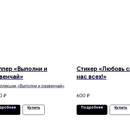
пер «Выполни и
Стикер «Любовь с
венчай»
нас всех!»
оллекции «Выполни и развенчай»
0
600
₽
₽
дробнее
Подробнее
Купить
Купить