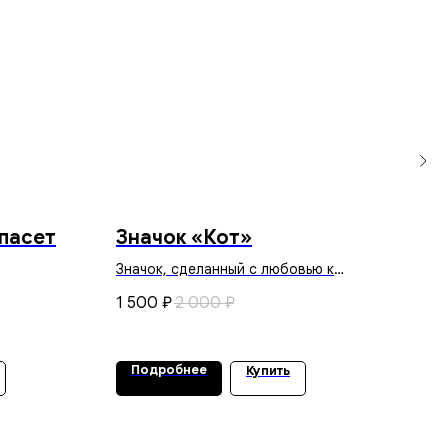
пасет
Значок «Кот»
Кр
Значок, сделанный с любовью к
Из к
природе
1 500
2 000
3 0
₽
₽
Подробнее
По
Купить