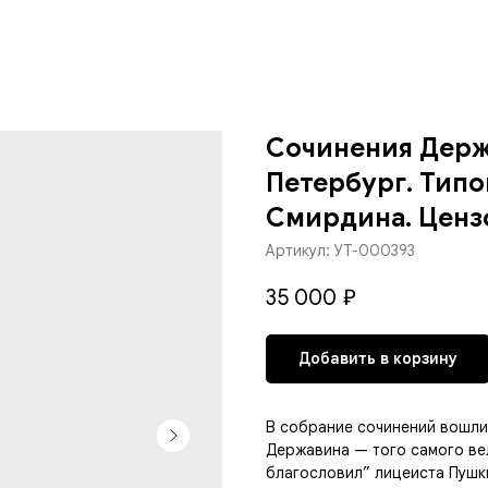
Сочинения Держа
Петербург. Тип
Смирдина. Цензо
Артикул:
УТ-000393
35 000
₽
Добавить в корзину
В собрание сочинений вошли
Державина — того самого вел
благословил” лицеиста Пушк