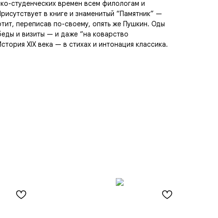
ско-студенческих времен всем филологам и
рисутствует в книге и знаменитый “Памятник” —
тит, переписав по-своему, опять же Пушкин. Оды
беды и визиты — и даже “на коварство
стория XIX века — в стихах и интонация классика.
N