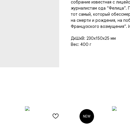
собрание известная с лицей
журналистам ода “Фелица”. П
тот самый, который обессмер
на смерти и рождения, на по
Французского возмущения”. И
ДxШxВ: 230x150x25 мм
Вес: 400 г
NEW