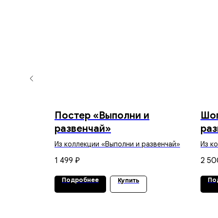
зета»
Постер «Выполни и
Шоп
развенчай»
раз
вью к
Из коллекции «Выполни и развенчай»
Из к
1 499
2 50
₽
Подробнее
По
Купить